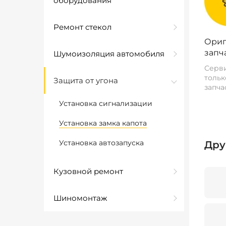
оборудования
Ремонт стекол
Ориг
запч
Шумоизоляция автомобиля
Серви
тольк
Защита от угона
запча
Установка сигнализации
Установка замка капота
Установка автозапуска
Дру
Кузовной ремонт
Шиномонтаж