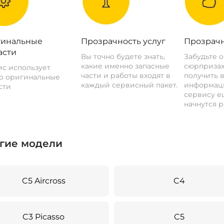
инальные
Прозрачность услуг
Прозрачн
асти
Вы точно будете знать,
Забудьте 
какие именно запасные
сюрпризах
с использует
части и работы входят в
получить 
о оригинальные
каждый сервисный пакет.
информац
сти
сервису ещ
начнутся р
гие модели
C5 Aircross
C4
C3 Picasso
C5