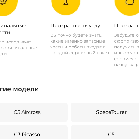
инальные
Прозрачность услуг
Прозрачн
асти
Вы точно будете знать,
Забудьте 
какие именно запасные
сюрпризах
с использует
части и работы входят в
получить 
о оригинальные
каждый сервисный пакет.
информац
сти
сервису ещ
начнутся р
гие модели
C5 Aircross
SpaceTourer
C3 Picasso
C5