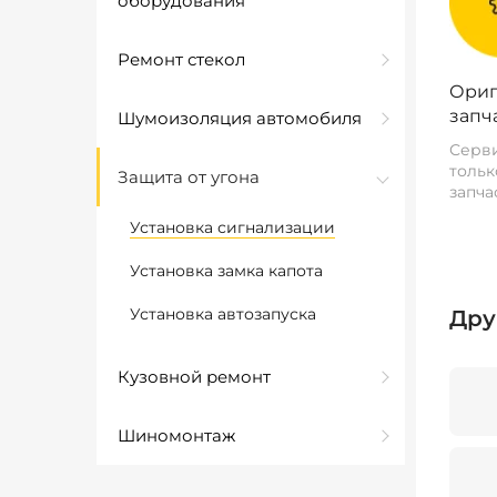
оборудования
Ремонт стекол
Ориг
запч
Шумоизоляция автомобиля
Серви
тольк
Защита от угона
запча
Установка сигнализации
Установка замка капота
Установка автозапуска
Дру
Кузовной ремонт
Шиномонтаж