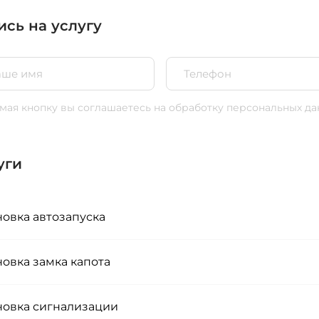
ись на услугу
ая кнопку вы соглашаетесь
на обработку персональных да
уги
новка автозапуска
новка замка капота
новка сигнализации