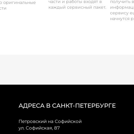
части и работы входят в
получить 
о оригинальные
каждый сервисный пакет.
информац
сти
сервису ещ
начнутся р
АДРЕСА В САНКТ-ПЕТЕРБУРГЕ
Петровский на Софийской
ул. Софийская, 87