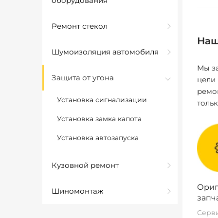
оборудования
Ремонт стекол
Наш
Шумоизоляция автомобиля
Мы за
Защита от угона
цели
ремо
Установка сигнализации
толь
Установка замка капота
Установка автозапуска
Кузовной ремонт
Ориг
Шиномонтаж
запч
Серви