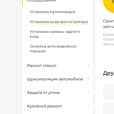
оборудования
Установка мультимедиа
Ориг
Установка видеорегистратора
запч
Установка камеры заднего
Серви
вида
тольк
запча
Оклейка антигравийной
пленкой
Ремонт стекол
Дру
Шумоизоляция автомобиля
Защита от угона
Кузовной ремонт