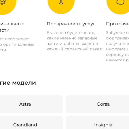
инальные
Прозрачность услуг
Прозрачн
асти
Вы точно будете знать,
Забудьте 
какие именно запасные
сюрпризах
с использует
части и работы входят в
получить 
о оригинальные
каждый сервисный пакет.
информац
сти
сервису ещ
начнутся р
гие модели
Astra
Corsa
Grandland
Insignia