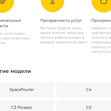
инальные
Прозрачность услуг
Прозрачн
асти
Вы точно будете знать,
Забудьте 
какие именно запасные
сюрпризах
с использует
части и работы входят в
получить 
о оригинальные
каждый сервисный пакет.
информац
сти
сервису ещ
начнутся р
гие модели
SpaceTourer
C4
C3 Picasso
C5