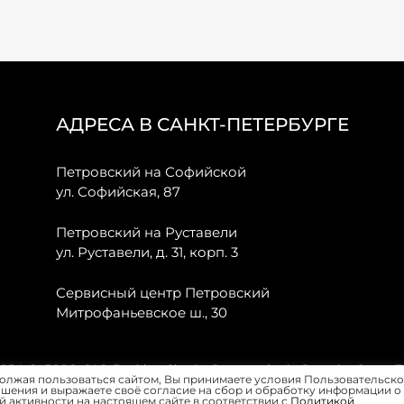
АДРЕСА В САНКТ-ПЕТЕРБУРГЕ
Петровский на Софийской
ул. Софийская, 87
Петровский на Руставели
ул. Руставели, д. 31, корп. 3
Сервисный центр Петровский
Митрофаньевское ш., 30
, JAECOO, GAC, Forthing, Citroёn, Peugeot, Opel и Renault в Санкт-
олжая пользоваться сайтом, Вы принимаете условия Пользовательско
шения и выражаете своё согласие на сбор и обработку информации о
 активности на настоящем сайте в соответствии с
Политикой