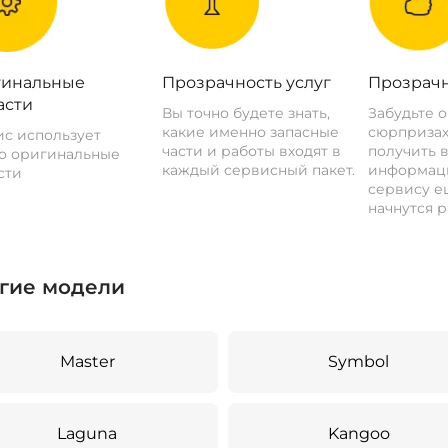
инальные
Прозрачность услуг
Прозрачн
асти
Вы точно будете знать,
Забудьте 
какие именно запасные
сюрпризах
с использует
части и работы входят в
получить 
о оригинальные
каждый сервисный пакет.
информац
сти
сервису ещ
начнутся р
гие модели
Master
Symbol
Laguna
Kangoo