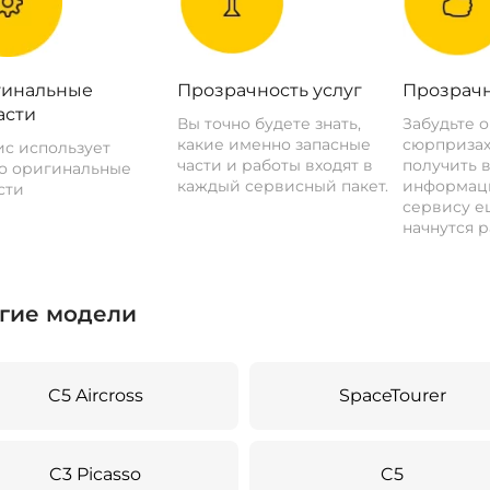
инальные
Прозрачность услуг
Прозрачн
асти
Вы точно будете знать,
Забудьте 
какие именно запасные
сюрпризах
с использует
части и работы входят в
получить 
о оригинальные
каждый сервисный пакет.
информац
сти
сервису ещ
начнутся р
гие модели
C5 Aircross
SpaceTourer
C3 Picasso
C5