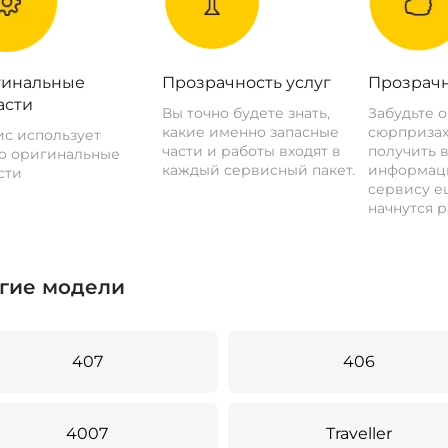
инальные
Прозрачность услуг
Прозрачн
асти
Вы точно будете знать,
Забудьте 
какие именно запасные
сюрпризах
с использует
части и работы входят в
получить 
о оригинальные
каждый сервисный пакет.
информац
сти
сервису ещ
начнутся р
гие модели
407
406
4007
Traveller