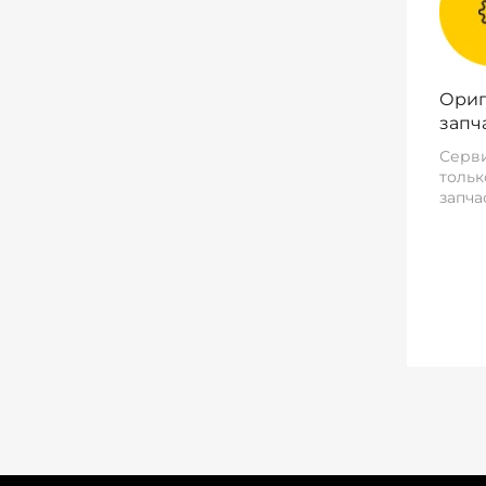
Ориг
запч
Серви
тольк
запча