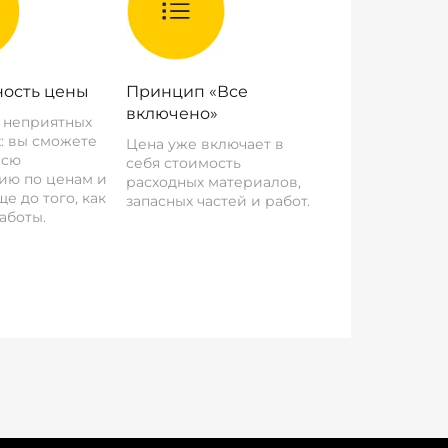
ость цены
Принцип «Все
включено»
о неприятных
: вы сможете
Цена уже включает в
всю
себя стоимость
ию по ценам и
расходных материалов,
е до того, как
запасных частей и работ.
аботы.