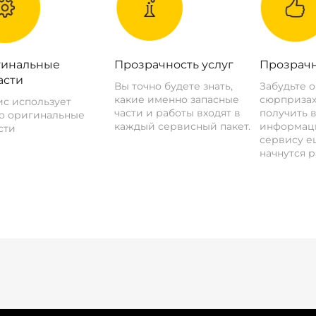
инальные
Прозрачность услуг
Прозрачн
асти
Вы точно будете знать,
Забудьте 
какие именно запасные
сюрпризах
с использует
части и работы входят в
получить 
о оригинальные
каждый сервисный пакет.
информац
сти
сервису ещ
начнутся р