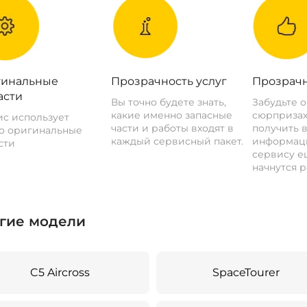
инальные
Прозрачность услуг
Прозрачн
асти
Вы точно будете знать,
Забудьте 
какие именно запасные
сюрпризах
с использует
части и работы входят в
получить 
о оригинальные
каждый сервисный пакет.
информац
сти
сервису ещ
начнутся р
гие модели
C5 Aircross
SpaceTourer