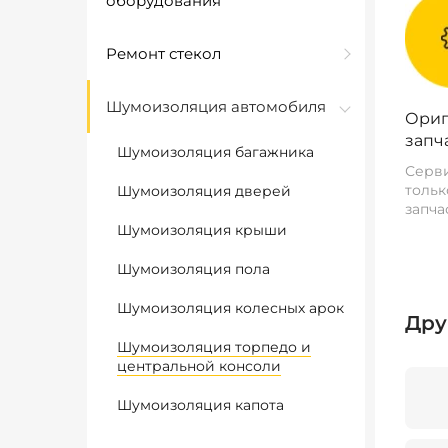
оборудования
Ремонт стекол
Шумоизоляция автомобиля
Ориг
запч
Шумоизоляция багажника
Серви
тольк
Шумоизоляция дверей
запча
Шумоизоляция крыши
Шумоизоляция пола
Шумоизоляция колесных арок
Дру
Шумоизоляция торпедо и
центральной консоли
Шумоизоляция капота