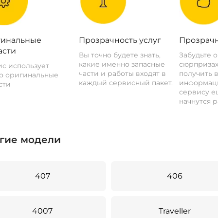
инальные
Прозрачность услуг
Прозрачн
асти
Вы точно будете знать,
Забудьте 
какие именно запасные
сюрпризах
с использует
части и работы входят в
получить 
о оригинальные
каждый сервисный пакет.
информац
сти
сервису ещ
начнутся р
гие модели
407
406
4007
Traveller