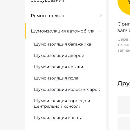
оборудования
Ремонт стекол
Ориг
запч
Шумоизоляция автомобиля
Серви
Шумоизоляция багажника
тольк
запча
Шумоизоляция дверей
Шумоизоляция крыши
Шумоизоляция пола
Дру
Шумоизоляция колесных арок
Шумоизоляция торпедо и
центральной консоли
Шумоизоляция капота