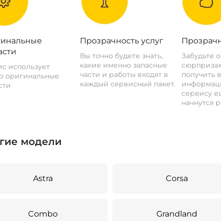
инальные
Прозрачность услуг
Прозрачн
асти
Вы точно будете знать,
Забудьте 
какие именно запасные
сюрпризах
с использует
части и работы входят в
получить 
о оригинальные
каждый сервисный пакет.
информац
сти
сервису ещ
начнутся р
гие модели
Astra
Corsa
Combo
Grandland