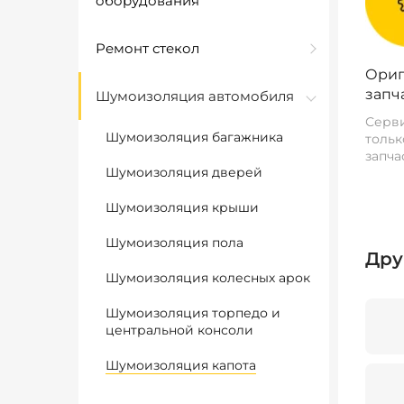
оборудования
Ремонт стекол
Ориг
запч
Шумоизоляция автомобиля
Серви
Шумоизоляция багажника
тольк
запча
Шумоизоляция дверей
Шумоизоляция крыши
Шумоизоляция пола
Дру
Шумоизоляция колесных арок
Шумоизоляция торпедо и
центральной консоли
Шумоизоляция капота