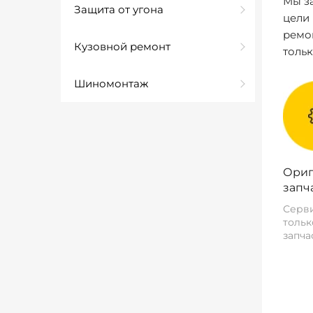
Мы за
Защита от угона
цели
ремо
Кузовной ремонт
толь
Шиномонтаж
Ориг
запч
Серви
тольк
запча