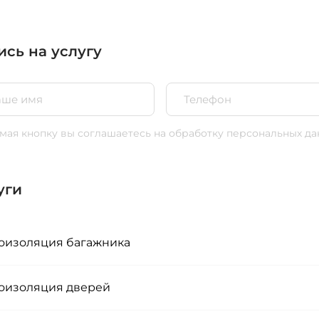
ись на услугу
ая кнопку вы соглашаетесь
на обработку персональных да
уги
изоляция багажника
изоляция дверей