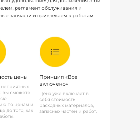
лько удовольствие! Для достижения этой
елем, регламент обслуживания и
ные запчасти и привлекаем к работам
ость цены
Принцип «Все
включено»
о неприятных
: вы сможете
Цена уже включает в
всю
себя стоимость
ию по ценам и
расходных материалов,
е до того, как
запасных частей и работ.
аботы.