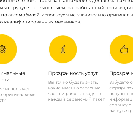
ботимся о том, чтобы ваш автомобиль доставлял вам то
 мы скрупулезно выполняем, разработанный производит
нта автомобилей, используем исключительно оригиналь
ко квалифицированных механиков.
инальные
Прозрачность услуг
Прозрачн
асти
Вы точно будете знать,
Забудьте 
какие именно запасные
сюрпризах
с использует
части и работы входят в
получить 
о оригинальные
каждый сервисный пакет.
информац
сти
сервису ещ
начнутся р