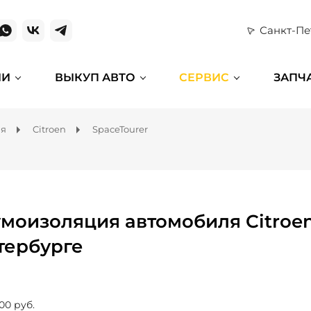
Санкт-Пе
ИИ
ВЫКУП АВТО
СЕРВИС
ЗАПЧ
ля
Citroen
SpaceTourer
моизоляция автомобиля Citroen 
тербурге
00 руб.