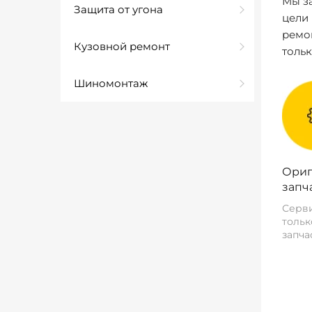
Мы за
Защита от угона
цели
ремо
Кузовной ремонт
толь
Шиномонтаж
Ориг
запч
Серви
тольк
запча