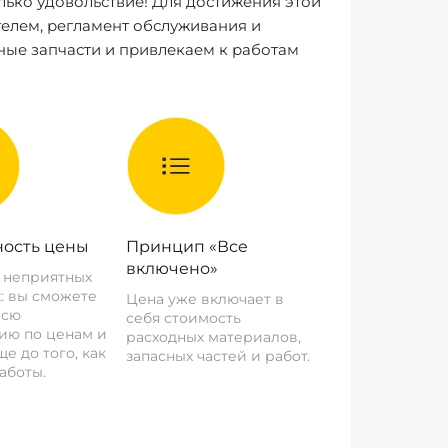
лько удовольствие! Для достижения этой
елем, регламент обслуживания и
ные запчасти и привлекаем к работам
ость цены
Принцип «Все
включено»
о неприятных
: вы сможете
Цена уже включает в
всю
себя стоимость
ию по ценам и
расходных материалов,
е до того, как
запасных частей и работ.
аботы.