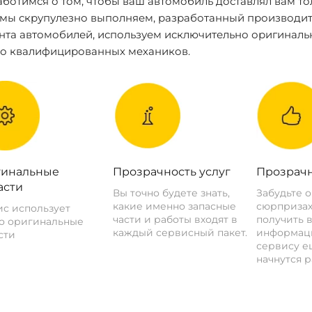
ботимся о том, чтобы ваш автомобиль доставлял вам то
 мы скрупулезно выполняем, разработанный производит
нта автомобилей, используем исключительно оригиналь
ко квалифицированных механиков.
инальные
Прозрачность услуг
Прозрачн
асти
Вы точно будете знать,
Забудьте 
какие именно запасные
сюрпризах
с использует
части и работы входят в
получить 
о оригинальные
каждый сервисный пакет.
информац
сти
сервису ещ
начнутся р