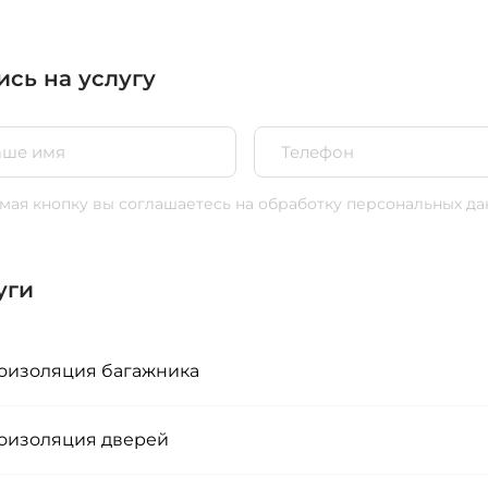
ись на услугу
ая кнопку вы соглашаетесь
на обработку персональных да
уги
изоляция багажника
изоляция дверей