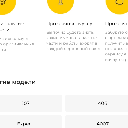
инальные
Прозрачность услуг
Прозрачн
асти
Вы точно будете знать,
Забудьте 
какие именно запасные
сюрпризах
с использует
части и работы входят в
получить 
о оригинальные
каждый сервисный пакет.
информац
сти
сервису ещ
начнутся р
гие модели
407
406
Expert
4007