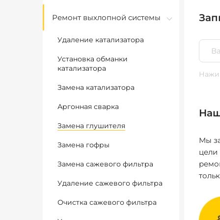
Зап
Ремонт выхлопной системы
Удаление катализатора
Установка обманки
катализатора
Нажим
Замена катализатора
Аргонная сварка
Наш
Замена глушителя
Мы за
Замена гофры
цели
ремо
Замена сажевого фильтра
толь
Удаление сажевого фильтра
Очистка сажевого фильтра