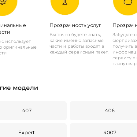
инальные
Прозрачность услуг
Прозрачн
асти
Вы точно будете знать,
Забудьте 
какие именно запасные
сюрпризах
с использует
части и работы входят в
получить 
о оригинальные
каждый сервисный пакет.
информац
сти
сервису ещ
начнутся р
гие модели
407
406
Expert
4007