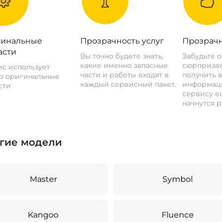
инальные
Прозрачность услуг
Прозрачн
асти
Вы точно будете знать,
Забудьте 
какие именно запасные
сюрпризах
с использует
части и работы входят в
получить 
о оригинальные
каждый сервисный пакет.
информац
сти
сервису ещ
начнутся р
гие модели
Master
Symbol
Kangoo
Fluence