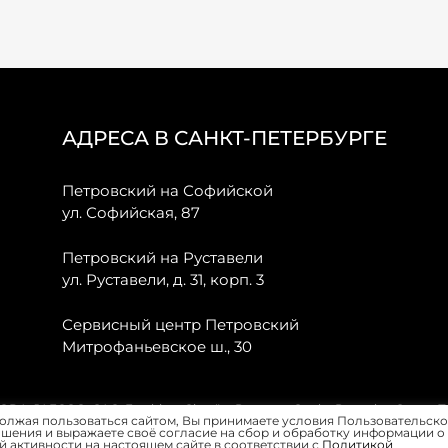
АДРЕСА В САНКТ-ПЕТЕРБУРГЕ
Петровский на Софийской
ул. Софийская, 87
Петровский на Руставели
ул. Руставели, д. 31, корп. 3
Сервисный центр Петровский
Митрофаньевское ш., 30
, JAECOO, GAC, Forthing, Citroёn, Peugeot, Opel и Renault в Санкт-
олжая пользоваться сайтом, Вы принимаете условия Пользовательско
шения и выражаете своё согласие на сбор и обработку информации о
 активности на настоящем сайте в соответствии с
Политикой