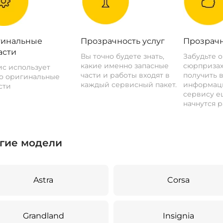
инальные
Прозрачность услуг
Прозрачн
асти
Вы точно будете знать,
Забудьте 
какие именно запасные
сюрпризах
с использует
части и работы входят в
получить 
о оригинальные
каждый сервисный пакет.
информац
сти
сервису ещ
начнутся р
гие модели
Astra
Corsa
Grandland
Insignia