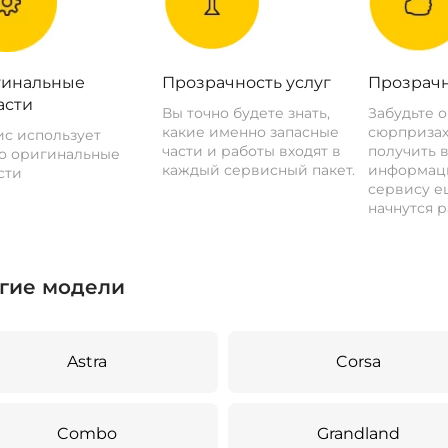
инальные
Прозрачность услуг
Прозрачн
асти
Вы точно будете знать,
Забудьте 
какие именно запасные
сюрпризах
с использует
части и работы входят в
получить 
о оригинальные
каждый сервисный пакет.
информац
сти
сервису ещ
начнутся р
гие модели
Astra
Corsa
Combo
Grandland