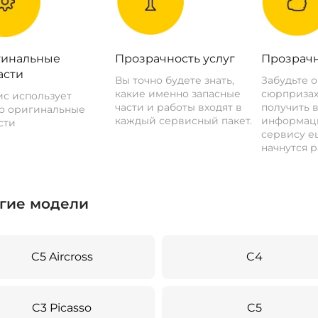
инальные
Прозрачность услуг
Прозрачн
асти
Вы точно будете знать,
Забудьте 
какие именно запасные
сюрпризах
с использует
части и работы входят в
получить 
о оригинальные
каждый сервисный пакет.
информац
сти
сервису ещ
начнутся р
гие модели
C5 Aircross
C4
C3 Picasso
C5