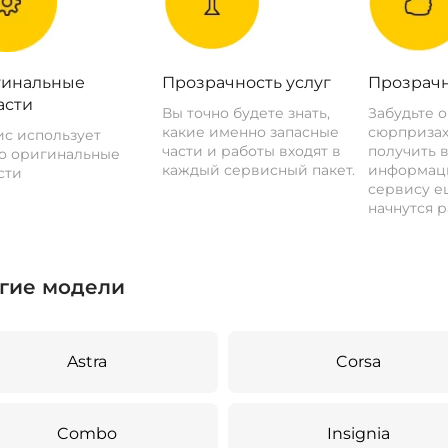
инальные
Прозрачность услуг
Прозрачн
асти
Вы точно будете знать,
Забудьте 
какие именно запасные
сюрпризах
с использует
части и работы входят в
получить 
о оригинальные
каждый сервисный пакет.
информац
сти
сервису ещ
начнутся р
гие модели
Astra
Corsa
Combo
Insignia