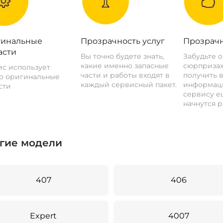
инальные
Прозрачность услуг
Прозрачн
асти
Вы точно будете знать,
Забудьте 
какие именно запасные
сюрпризах
с использует
части и работы входят в
получить 
о оригинальные
каждый сервисный пакет.
информац
сти
сервису ещ
начнутся р
гие модели
407
406
Expert
4007