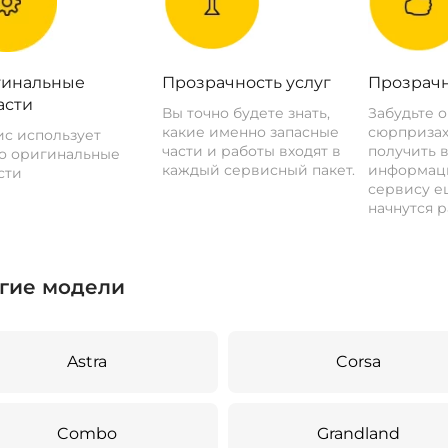
инальные
Прозрачность услуг
Прозрачн
асти
Вы точно будете знать,
Забудьте 
какие именно запасные
сюрпризах
с использует
части и работы входят в
получить 
о оригинальные
каждый сервисный пакет.
информац
сти
сервису ещ
начнутся р
гие модели
Astra
Corsa
Combo
Grandland