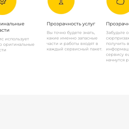
инальные
Прозрачность услуг
Прозрачн
асти
Вы точно будете знать,
Забудьте 
какие именно запасные
сюрпризах
с использует
части и работы входят в
получить 
о оригинальные
каждый сервисный пакет.
информац
сти
сервису ещ
начнутся р