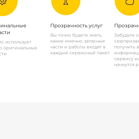
инальные
Прозрачность услуг
Прозрачн
асти
Вы точно будете знать,
Забудьте 
какие именно запасные
сюрпризах
с использует
части и работы входят в
получить 
о оригинальные
каждый сервисный пакет.
информац
сти
сервису ещ
начнутся р