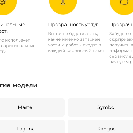
инальные
Прозрачность услуг
Прозрачн
асти
Вы точно будете знать,
Забудьте 
какие именно запасные
сюрпризах
с использует
части и работы входят в
получить 
о оригинальные
каждый сервисный пакет.
информац
сти
сервису ещ
начнутся р
гие модели
Master
Symbol
Laguna
Kangoo