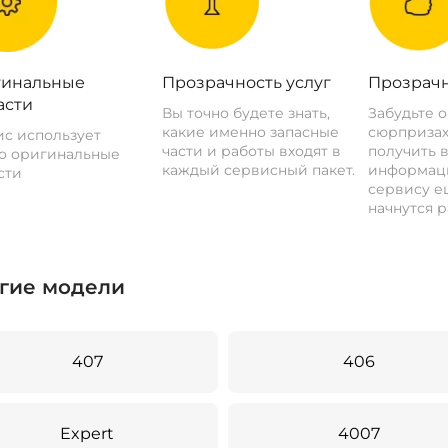
инальные
Прозрачность услуг
Прозрачн
асти
Вы точно будете знать,
Забудьте 
какие именно запасные
сюрпризах
с использует
части и работы входят в
получить 
о оригинальные
каждый сервисный пакет.
информац
сти
сервису ещ
начнутся р
гие модели
407
406
Expert
4007