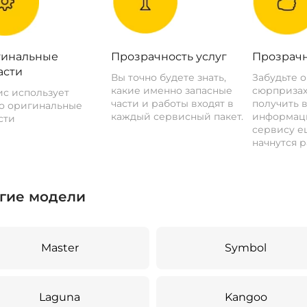
инальные
Прозрачность услуг
Прозрачн
асти
Вы точно будете знать,
Забудьте 
какие именно запасные
сюрпризах
с использует
части и работы входят в
получить 
о оригинальные
каждый сервисный пакет.
информац
сти
сервису ещ
начнутся р
гие модели
Master
Symbol
Laguna
Kangoo