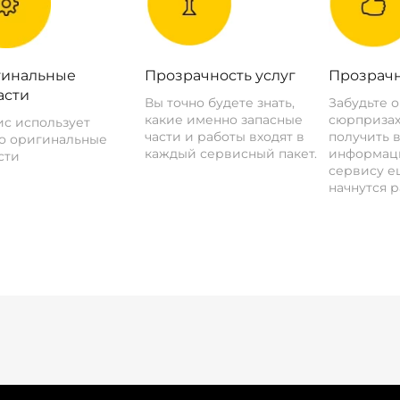
инальные
Прозрачность услуг
Прозрачн
асти
Вы точно будете знать,
Забудьте 
какие именно запасные
сюрпризах
с использует
части и работы входят в
получить 
о оригинальные
каждый сервисный пакет.
информац
сти
сервису ещ
начнутся р