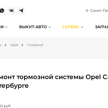
Санкт-Пе
ИИ
ВЫКУП АВТО
СЕРВИС
ЗАПЧ
ы
Opel
Crossland
монт тормозной системы Opel Cr
тербурге
50 руб.