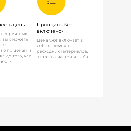
ость цены
Принцип «Все
включено»
о неприятных
: вы сможете
Цена уже включает в
всю
себя стоимость
ию по ценам и
расходных материалов,
е до того, как
запасных частей и работ.
аботы.