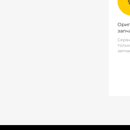
Ориг
запч
Серви
тольк
запча