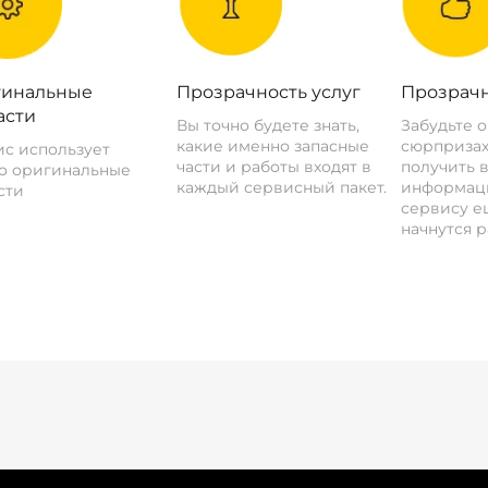
инальные
Прозрачность услуг
Прозрачн
асти
Вы точно будете знать,
Забудьте 
какие именно запасные
сюрпризах
с использует
части и работы входят в
получить 
о оригинальные
каждый сервисный пакет.
информац
сти
сервису ещ
начнутся р