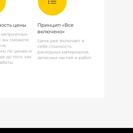
ость цены
Принцип «Все
включено»
о неприятных
: вы сможете
Цена уже включает в
всю
себя стоимость
ию по ценам и
расходных материалов,
е до того, как
запасных частей и работ.
аботы.