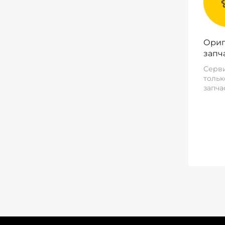
Ориг
запч
Серви
тольк
запча