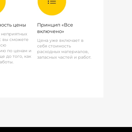
ость цены
Принцип «Все
включено»
о неприятных
: вы сможете
Цена уже включает в
всю
себя стоимость
ию по ценам и
расходных материалов,
е до того, как
запасных частей и работ.
аботы.