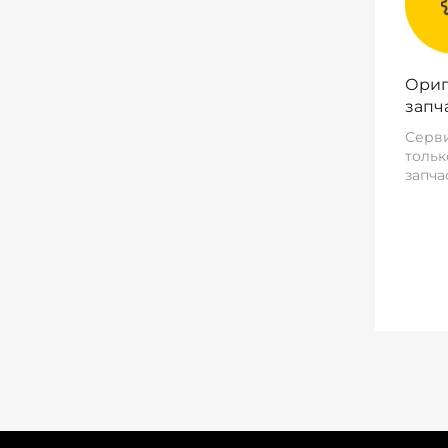
Ориг
запч
Серви
тольк
запча