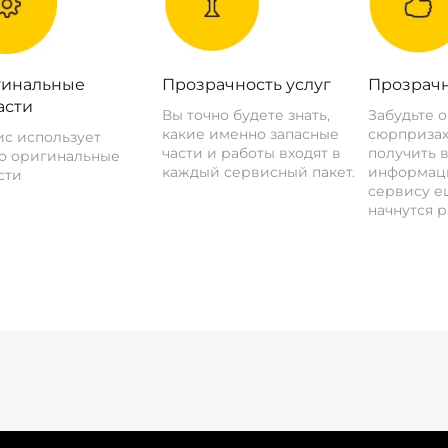
инальные
Прозрачность услуг
Прозрачн
асти
Вы точно будете знать,
Забудьте 
какие именно запасные
сюрпризах
с использует
части и работы входят в
получить 
о оригинальные
каждый сервисный пакет.
информац
сти
сервису ещ
начнутся р