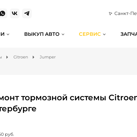
Санкт-Пе
ИИ
ВЫКУП АВТО
СЕРВИС
ЗАПЧ
ы
Citroen
Jumper
монт тормозной системы Citroen
тербурге
50 руб.