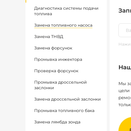
Диагностика системы подачи
Зап
топлива
Замена топливного насоса
Замена ТНВД
Нажим
Замена форсунок
Промывка инжектора
Наш
Проверка форсунок
Промывка дроссельной
Мы за
заслонки
цели
ремо
Замена дроссельной заслонки
толь
Промывка топливного бака
Замена лямбда зонда