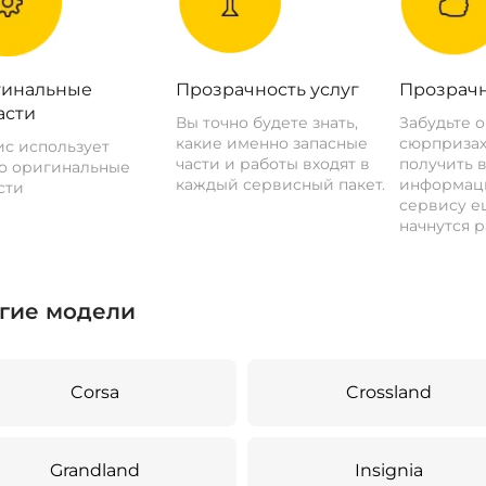
инальные
Прозрачность услуг
Прозрачн
асти
Вы точно будете знать,
Забудьте 
какие именно запасные
сюрпризах
с использует
части и работы входят в
получить 
о оригинальные
каждый сервисный пакет.
информац
сти
сервису ещ
начнутся р
гие модели
Corsa
Crossland
Grandland
Insignia