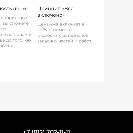
ость цены
Принцип «Все
включено»
о неприятных
: вы сможете
Цена уже включает в
всю
себя стоимость
ию по ценам и
расходных материалов,
е до того, как
запасных частей и работ.
аботы.
+7 (812) 702-11-11