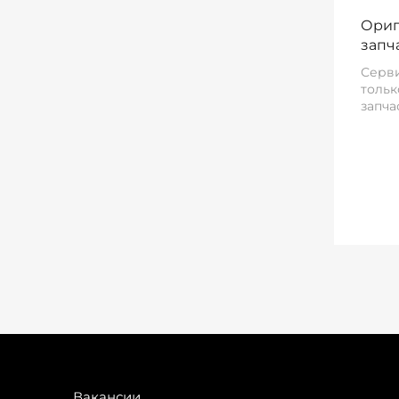
Ориг
запч
Серви
тольк
запча
Вакансии