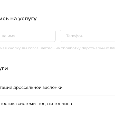
ись на услугу
ая кнопку вы соглашаетесь
на обработку персональных да
уги
тация дроссельной заслонки
ностика системы подачи топлива