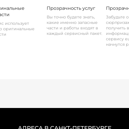
инальные
Прозрачность услуг
Прозрачн
асти
Вы точно будете знать,
Забудьте 
какие именно запасные
сюрпризах
с использует
части и работы входят в
получить 
о оригинальные
каждый сервисный пакет.
информац
сти
сервису ещ
начнутся р
АДРЕСА В САНКТ-ПЕТЕРБУРГЕ