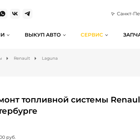
Санкт-Пе
ИИ
ВЫКУП АВТО
СЕРВИС
ЗАПЧ
ы
Renault
Laguna
монт топливной системы Renault
тербурге
00 руб.