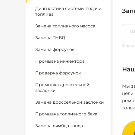
Диагностика системы подачи
Зап
топлива
Замена топливного насоса
Замена ТНВД
Нажим
Замена форсунок
Промывка инжектора
Наш
Проверка форсунок
Промывка дроссельной
Мы за
заслонки
цели
ремо
Замена дроссельной заслонки
толь
Промывка топливного бака
Замена лямбда зонда