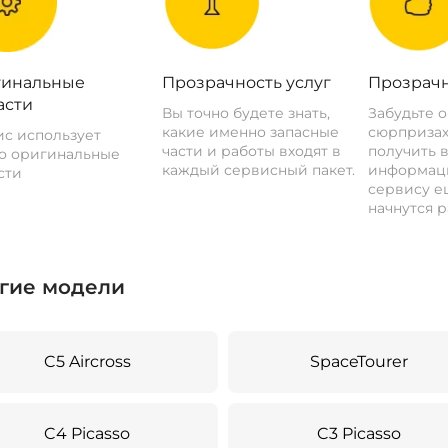
инальные
Прозрачность услуг
Прозрачн
асти
Вы точно будете знать,
Забудьте 
какие именно запасные
сюрпризах
с использует
части и работы входят в
получить 
о оригинальные
каждый сервисный пакет.
информац
сти
сервису ещ
начнутся р
гие модели
C5 Aircross
SpaceTourer
C4 Picasso
C3 Picasso