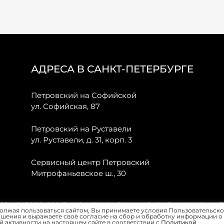
АДРЕСА В САНКТ-ПЕТЕРБУРГЕ
Петровский на Софийской
ул. Софийская, 87
Петровский на Руставели
ул. Руставели, д. 31, корп. 3
Сервисный центр Петровский
Митрофаньевское ш., 30
, JAECOO, GAC, Forthing, Citroёn, Peugeot, Opel и Renault в Санкт-
олжая пользоваться сайтом, Вы принимаете условия Пользовательско
шения и выражаете своё согласие на сбор и обработку информации о
 активности на настоящем сайте в соответствии с
Политикой