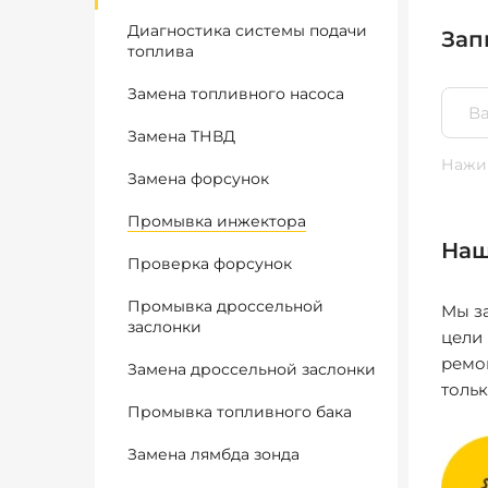
Диагностика системы подачи
Зап
топлива
Замена топливного насоса
Замена ТНВД
Нажим
Замена форсунок
Промывка инжектора
Наш
Проверка форсунок
Промывка дроссельной
Мы за
заслонки
цели
ремо
Замена дроссельной заслонки
толь
Промывка топливного бака
Замена лямбда зонда