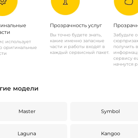
инальные
Прозрачность услуг
Прозрачн
асти
Вы точно будете знать,
Забудьте 
какие именно запасные
сюрпризах
с использует
части и работы входят в
получить 
о оригинальные
каждый сервисный пакет.
информац
сти
сервису ещ
начнутся р
гие модели
Master
Symbol
Laguna
Kangoo