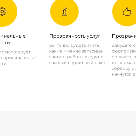
инальные
Прозрачность услуг
Прозрачн
асти
Вы точно будете знать,
Забудьте 
какие именно запасные
сюрпризах
с использует
части и работы входят в
получить 
о оригинальные
каждый сервисный пакет.
информац
сти
сервису ещ
начнутся р