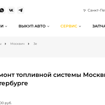
Санкт-Пе
ИИ
ВЫКУП АВТО
СЕРВИС
ЗАПЧ
ы
Москвич
3e
монт топливной системы Москви
тербурге
00 руб.