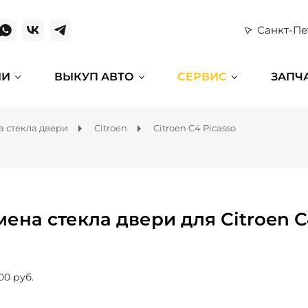
Санкт-Пе
ИИ
ВЫКУП АВТО
СЕРВИС
ЗАПЧ
а стекла двери
Citroen
Citroen C4 Picasso
мена стекла двери для Citroen C
00 руб.