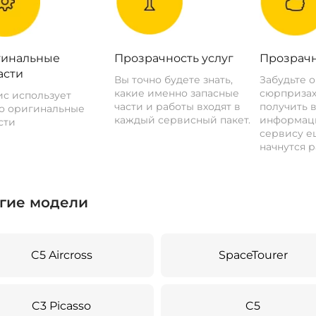
инальные
Прозрачность услуг
Прозрачн
асти
Вы точно будете знать,
Забудьте 
какие именно запасные
сюрпризах
с использует
части и работы входят в
получить 
о оригинальные
каждый сервисный пакет.
информац
сти
сервису ещ
начнутся р
гие модели
C5 Aircross
SpaceTourer
C3 Picasso
C5