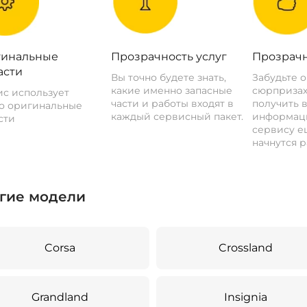
инальные
Прозрачность услуг
Прозрачн
асти
Вы точно будете знать,
Забудьте 
какие именно запасные
сюрпризах
с использует
части и работы входят в
получить 
о оригинальные
каждый сервисный пакет.
информац
сти
сервису ещ
начнутся р
гие модели
Corsa
Crossland
Grandland
Insignia