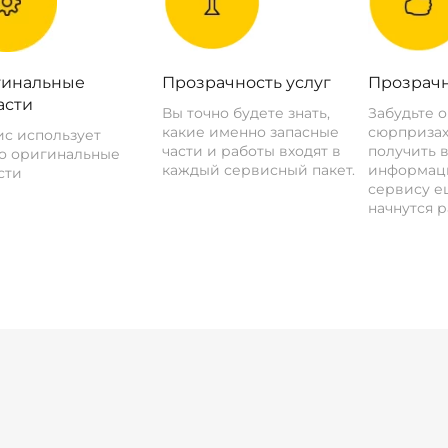
инальные
Прозрачность услуг
Прозрачн
асти
Вы точно будете знать,
Забудьте 
какие именно запасные
сюрпризах
с использует
части и работы входят в
получить 
о оригинальные
каждый сервисный пакет.
информац
сти
сервису ещ
начнутся р