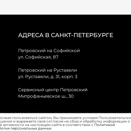
АДРЕСА В САНКТ-ПЕТЕРБУРГЕ
Петровский на Софийской
ул. Софийская, 87
Петровский на Руставели
ул. Руставели, д. 31, корп. 3
Сервисный центр Петровский
Митрофаньевское ш., 30
, JAECOO, GAC, Forthing, Citroёn, Peugeot, Opel и Renault в Санкт-
олжая пользоваться сайтом, Вы принимаете условия Пользовательско
шения и выражаете своё согласие на сбор и обработку информации о
 активности на настоящем сайте в соответствии с
Политикой
ботки персональных данных