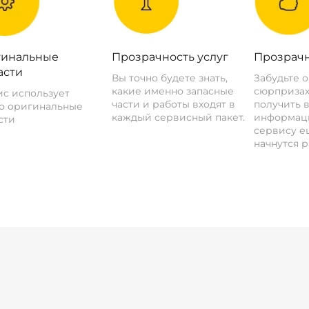
инальные
Прозрачность услуг
Прозрачн
асти
Вы точно будете знать,
Забудьте 
какие именно запасные
сюрпризах
с использует
части и работы входят в
получить 
о оригинальные
каждый сервисный пакет.
информац
сти
сервису ещ
начнутся р