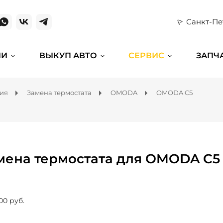
Санкт-Пе
ИИ
ВЫКУП АВТО
СЕРВИС
ЗАПЧ
ния
Замена термостата
OMODA
OMODA C5
мена термостата для OMODA C5
00 руб.