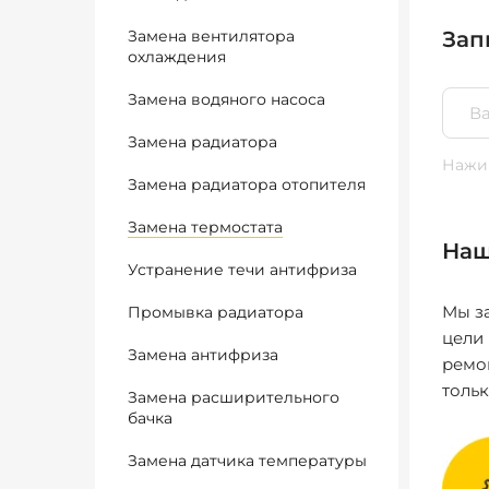
Замена вентилятора
Зап
охлаждения
Замена водяного насоса
Замена радиатора
Нажим
Замена радиатора отопителя
Замена термостата
Наш
Устранение течи антифриза
Мы за
Промывка радиатора
цели
Замена антифриза
ремо
толь
Замена расширительного
бачка
Замена датчика температуры