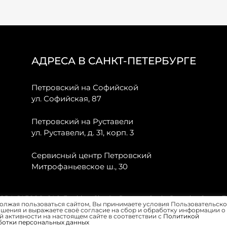
АДРЕСА В САНКТ-ПЕТЕРБУРГЕ
Петровский на Софийской
ул. Софийская, 87
Петровский на Руставели
ул. Руставели, д. 31, корп. 3
Сервисный центр Петровский
Митрофаньевское ш., 30
, JAECOO, GAC, Forthing, Citroёn, Peugeot, Opel и Renault в Санкт-
олжая пользоваться сайтом, Вы принимаете условия Пользовательско
шения и выражаете своё согласие на сбор и обработку информации о
 активности на настоящем сайте в соответствии с
Политикой
ботки персональных данных