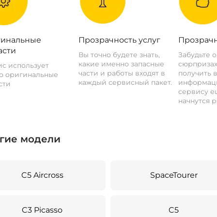
инальные
Прозрачность услуг
Прозрачн
асти
Вы точно будете знать,
Забудьте 
какие именно запасные
сюрпризах
с использует
части и работы входят в
получить 
о оригинальные
каждый сервисный пакет.
информац
сти
сервису ещ
начнутся р
гие модели
C5 Aircross
SpaceTourer
C3 Picasso
C5