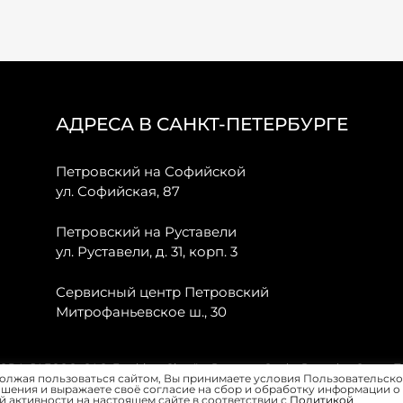
АДРЕСА В САНКТ-ПЕТЕРБУРГЕ
Петровский на Софийской
ул. Софийская, 87
Петровский на Руставели
ул. Руставели, д. 31, корп. 3
Сервисный центр Петровский
Митрофаньевское ш., 30
, JAECOO, GAC, Forthing, Citroёn, Peugeot, Opel и Renault в Санкт-
олжая пользоваться сайтом, Вы принимаете условия Пользовательско
шения и выражаете своё согласие на сбор и обработку информации о
 активности на настоящем сайте в соответствии с
Политикой