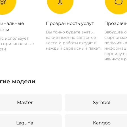
инальные
Прозрачность услуг
Прозрачн
асти
Вы точно будете знать,
Забудьте 
какие именно запасные
сюрпризах
с использует
части и работы входят в
получить 
о оригинальные
каждый сервисный пакет.
информац
сти
сервису ещ
начнутся р
гие модели
Master
Symbol
Laguna
Kangoo