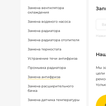
Замена вентилятора
Зап
охлаждения
Замена водяного насоса
Замена радиатора
Нажим
Замена радиатора отопителя
Замена термостата
Наш
Устранение течи антифриза
Мы за
Промывка радиатора
цели
Замена антифриза
ремо
толь
Замена расширительного
бачка
Замена датчика температуры