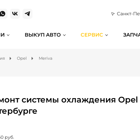
Санкт-Пе
ИИ
ВЫКУП АВТО
СЕРВИС
ЗАПЧ
ния
Opel
Meriva
монт системы охлаждения Opel M
тербурге
50 руб.