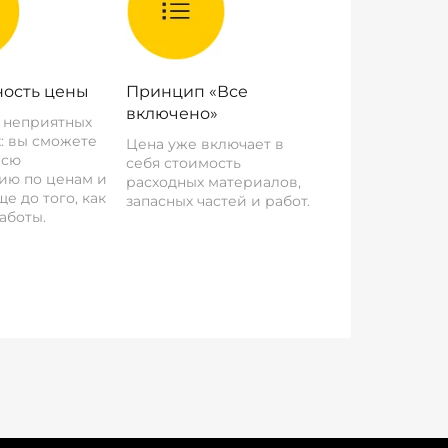
ость цены
Принцип «Все
включено»
о неприятных
: вы сможете
Цена уже включает в
всю
себя стоимость
ию по ценам и
расходных материалов,
е до того, как
запасных частей и работ.
аботы.