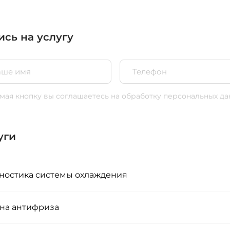
ись на услугу
ая кнопку вы соглашаетесь
на обработку персональных да
уги
ностика системы охлаждения
на антифриза