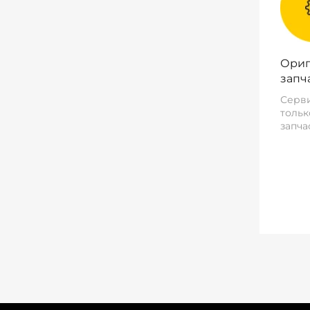
Ориг
запч
Серви
тольк
запча