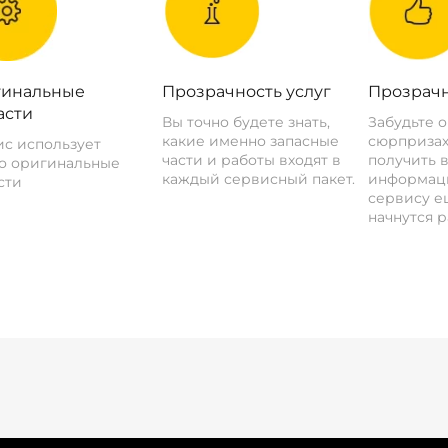
инальные
Прозрачность услуг
Прозрачн
асти
Вы точно будете знать,
Забудьте 
какие именно запасные
сюрпризах
с использует
части и работы входят в
получить 
о оригинальные
каждый сервисный пакет.
информац
сти
сервису ещ
начнутся р