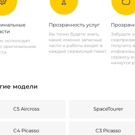
инальные
Прозрачность услуг
Прозрачн
асти
Вы точно будете знать,
Забудьте 
какие именно запасные
сюрпризах
с использует
части и работы входят в
получить 
о оригинальные
каждый сервисный пакет.
информац
сти
сервису ещ
начнутся р
гие модели
C5 Aircross
SpaceTourer
C4 Picasso
C3 Picasso