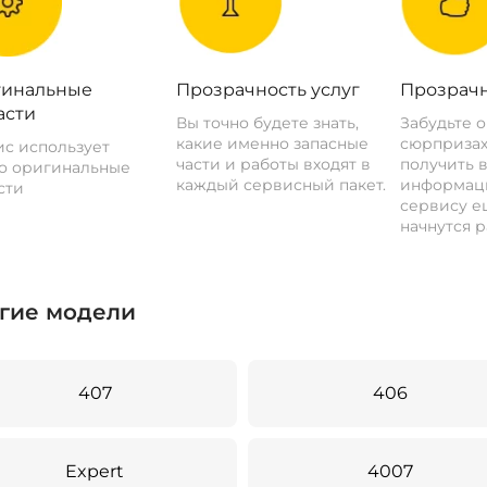
инальные
Прозрачность услуг
Прозрачн
асти
Вы точно будете знать,
Забудьте 
какие именно запасные
сюрпризах
с использует
части и работы входят в
получить 
о оригинальные
каждый сервисный пакет.
информац
сти
сервису ещ
начнутся р
гие модели
407
406
Expert
4007