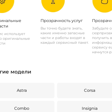
инальные
Прозрачность услуг
Прозрачн
асти
Вы точно будете знать,
Забудьте 
какие именно запасные
сюрпризах
с использует
части и работы входят в
получить 
о оригинальные
каждый сервисный пакет.
информац
сти
сервису ещ
начнутся р
гие модели
Astra
Corsa
Combo
Insignia