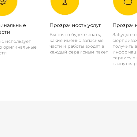
инальные
Прозрачность услуг
Прозрачн
асти
Вы точно будете знать,
Забудьте 
какие именно запасные
сюрпризах
с использует
части и работы входят в
получить 
о оригинальные
каждый сервисный пакет.
информац
сти
сервису ещ
начнутся р