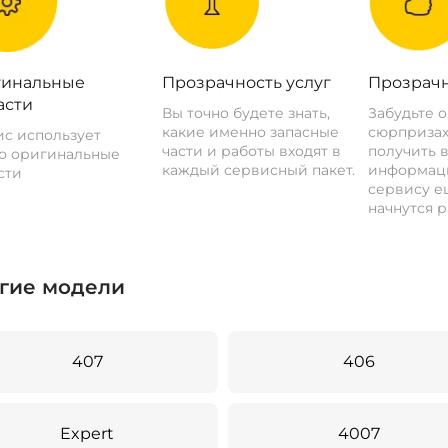
инальные
Прозрачность услуг
Прозрачн
асти
Вы точно будете знать,
Забудьте 
какие именно запасные
сюрпризах
с использует
части и работы входят в
получить 
о оригинальные
каждый сервисный пакет.
информац
сти
сервису ещ
начнутся р
гие модели
407
406
Expert
4007