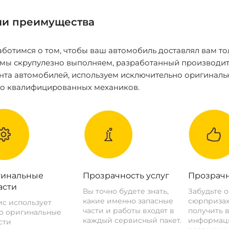
и преимущества
ботимся о том, чтобы ваш автомобиль доставлял вам то
 мы скрупулезно выполняем, разработанный производит
нта автомобилей, используем исключительно оригиналь
ко квалифицированных механиков.
инальные
Прозрачность услуг
Прозрачн
асти
Вы точно будете знать,
Забудьте 
какие именно запасные
сюрпризах
с использует
части и работы входят в
получить 
о оригинальные
каждый сервисный пакет.
информац
сти