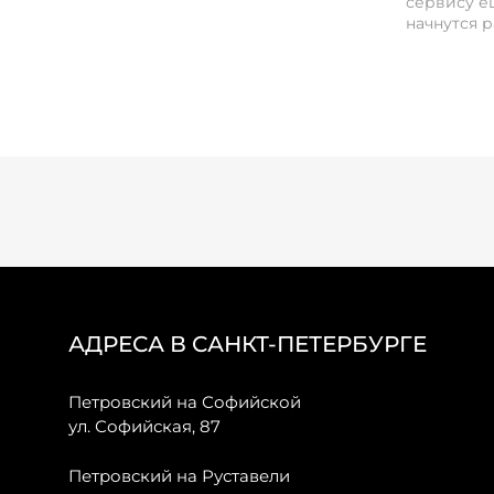
сервису ещ
начнутся р
АДРЕСА В САНКТ-ПЕТЕРБУРГЕ
Петровский на Софийской
ул. Софийская, 87
Петровский на Руставели