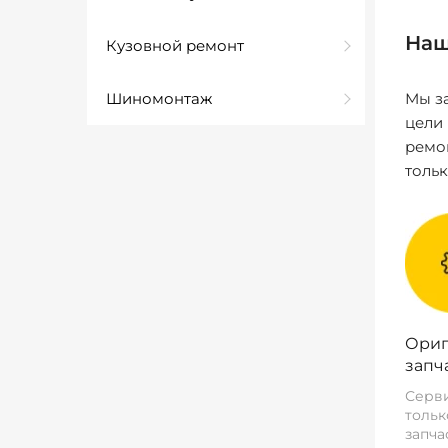
Наш
Кузовной ремонт
Шиномонтаж
Мы за
цели
ремо
толь
Ориг
запч
Серви
тольк
запча