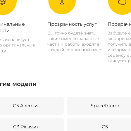
инальные
Прозрачность услуг
Прозрачн
асти
Вы точно будете знать,
Забудьте 
какие именно запасные
сюрпризах
с использует
части и работы входят в
получить 
о оригинальные
каждый сервисный пакет.
информац
сти
сервису ещ
начнутся р
гие модели
C5 Aircross
SpaceTourer
C3 Picasso
C5